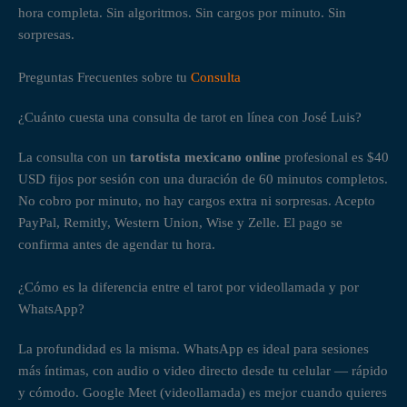
sus 
acertad
ayudo 
mayor 
hora completa. Sin algoritmos. Sin cargos por minuto. Sin
servicio
a. Me 
mucho 
claridad 
sorpresas.
s. 
sentí 
con sus 
situacio
Siempre 
muy 
consejo
nes que 
Preguntas Frecuentes sobre tu
Consulta
hacemo
cómoda 
s y me 
me 
s una 
durante 
quito 
tenían 
¿Cuánto cuesta una consulta de tarot en línea con José Luis?
videolla
toda la 
las 
confun
La consulta con un
tarotista mexicano online
profesional es $40
mada, 
sesión. 
dudas 
dida, 
USD fijos por sesión con una duración de 60 minutos completos.
porque 
Lo 
sobre 
José 
No cobro por minuto, no hay cargos extra ni sorpresas. Acepto
yo vivo 
recomie
mi 
Luis me 
PayPal, Remitly, Western Union, Wise y Zelle. El pago se
en los 
ndo 
trabajo. 
brindó 
confirma antes de agendar tu hora.
Estados 
totalme
Les 
un gran 
Unidos 
nte, 
recomie
apoyo 
¿Cómo es la diferencia entre el tarot por videollamada y por
y para 
incluso 
ndo de 
emocio
WhatsApp?
mi es 
conecta
todo mi 
nal 
súper 
ndo 
corazón 
ayudán
La profundidad es la misma. WhatsApp es ideal para sesiones
cómodo 
desde 
para 
dome a 
más íntimas, con audio o video directo desde tu celular — rápido
poder 
Denver, 
visitarlo
entende
y cómodo. Google Meet (videollamada) es mejor cuando quieres
hablar 
Colorad
. Es un 
r lo que 