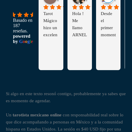
Tengo 
Tarot 
Hola ! 
Desde 
L
5.0
Basado en
aproxi
Mágico 
Me 
el 
m
187
madam
hizo un 
llamo 
primer 
a
reseñas.
ente 
excelen
ARNEL
moment
a
powered
by
G
o
o
g
l
e
como 1 
te 
A y 
o sentí 
s
año 
trabajo. 
vengo 
una 
d
desde 
La 
de 
conexió
p
que 
lectura 
Monten
n 
t
consult
fue por 
egro...T
bonita, 
d
o a Jose 
videolla
enía el 
me 
n
Luis en 
mada y 
gusto 
sentí en 
c
El Tarot 
fue una 
de 
confian
n
Si algo en este texto resonó contigo, probablemente ya sabes que
Mágico 
experie
conicer 
za y 
R
es momento de agendar.
y estoy 
ncia 
señor 
esto me 
n
muy 
increíbl
Jose 
permiti
Un
tarotista mexicano online
con responsabilidad real sobre lo
content
e, muy 
Luis 
ó ver 
que dice acompañando a personas en México y a la comunidad
a con 
clara y 
que me 
con 
hispana en Estados Unidos. La sesión es $40 USD fijo por una