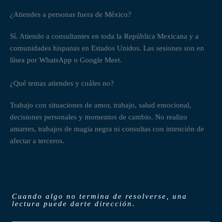
que me 
¿Atiendes a personas fuera de México?
ha 
hecho 
Sí. Atiendo a consultantes en toda la República Mexicana y a
ha 
comunidades hispanas en Estados Unidos. Las sesiones son en
podido 
línea por WhatsApp o Google Meet.
enterar
me de 
¿Qué temas atiendes y cuáles no?
ciertas 
cosas 
Trabajo con situaciones de amor, trabajo, salud emocional,
que me 
decisiones personales y momentos de cambio. No realizo
han 
amarres, trabajos de magia negra ni consultas con intención de
permiti
afectar a terceros.
do 
tomar 
decisio
nes que 
de otra 
Cuando algo no termina de resolverse, una
lectura puede darte dirección.
manera 
no 